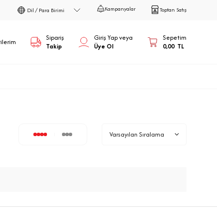
Kampanyalar
Toptan Satış
Dil / Para Birimi
Sipariş
Giriş Yap veya
Sepetim
ilerim
Takip
Üye Ol
0,00
TL