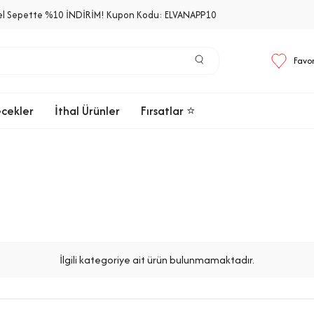
el Sepette %10 İNDİRİM! Kupon Kodu: ELVANAPP10
Favor
ecekler
İthal Ürünler
Fırsatlar ⭐
İlgili kategoriye ait ürün bulunmamaktadır.