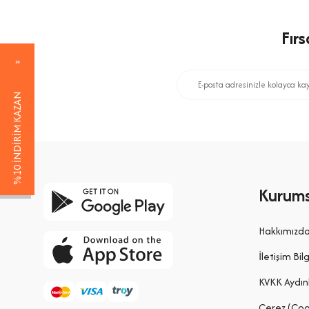
Fır
%10 İNDİRİM KAZAN
Kurums
Hakkımızd
İletişim Bilg
KVKK Aydın
Çerez (Coo