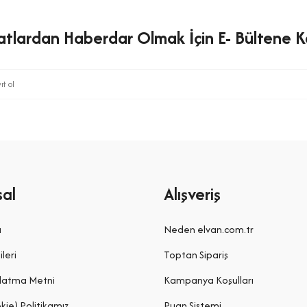
satlardan Haberdar Olmak İçin E- Bültene Ka
al
Alışveriş
a
Neden elvan.com.tr
ileri
Toptan Sipariş
latma Metni
Kampanya Koşulları
kie) Politikamız
Puan Sistemi