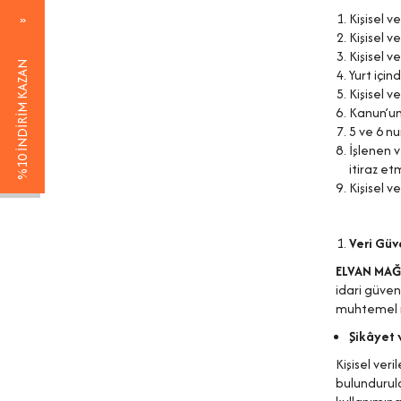
Kişisel v
Kişisel v
Kişisel v
%10 İNDİRİM KAZAN
Yurt için
Kişisel v
Kanun’un 
5 ve 6 nu
İşlenen v
itiraz et
Kişisel v
Veri Güve
ELVAN MAĞ
idari güven
muhtemel r
Şikâyet v
Kişisel ver
bulundurula