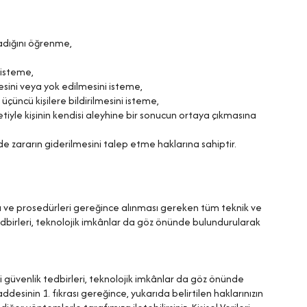
madığını öğrenme,
i isteme,
esini veya yok edilmesini isteme,
 üçüncü kişilere bildirilmesini isteme,
etiyle kişinin kendisi aleyhine bir sonucun ortaya çıkmasına
de zararın giderilmesini talep etme haklarına sahiptir.
tları ve prosedürleri gereğince alınması gereken tüm teknik ve
edbirleri, teknolojik imkânlar da göz önünde bulundurularak
kli güvenlik tedbirleri, teknolojik imkânlar da göz önünde
esinin 1. fıkrası gereğince, yukarıda belirtilen haklarınızın