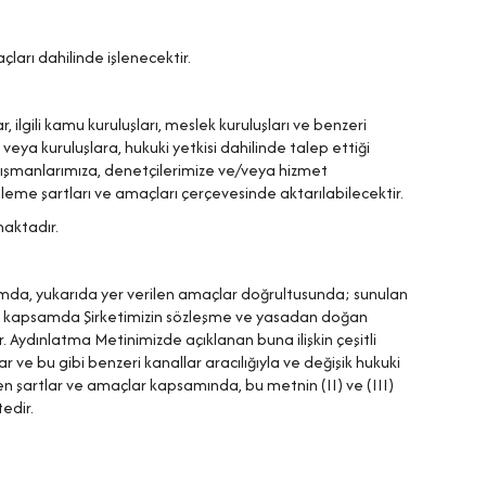
çları dahilinde işlenecektir.
, ilgili kamu kuruluşları, meslek kuruluşları ve benzeri
i veya kuruluşlara, hukuki yetkisi dahilinde talep ettiği
anışmanlarımıza, denetçilerimize ve/veya hizmet
 işleme şartları ve amaçları çerçevesinde aktarılabilecektir.
nmaktadır.
 ortamda, yukarıda yer verilen amaçlar doğrultusunda; sunulan
e bu kapsamda Şirketimizin sözleşme ve yasadan doğan
r. Aydınlatma Metinimizde açıklanan buna ilişkin çeşitli
ar ve bu gibi benzeri kanallar aracılığıyla ve değişik hukuki
n şartlar ve amaçlar kapsamında, bu metnin (II) ve (III)
edir.