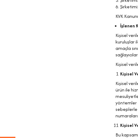
Şirketimi
Şirketimi
KVK Kanunu’
İşlenen 
Kişisel ver
kuruluşlar i
amaçla sını
sağlayıcıla
Kişisel veri
Kişisel 
Kişisel ver
ürün ile hi
mesuliyetle
yöntemler a
sebeplerle 
numaraları
Kişisel 
Bu kapsamda