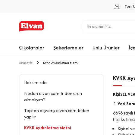
Yeni 
Çikolatalar
Şekerlemeler
Unlu Ürünler
İç
Anasayfa
KVKK Aydınlatma Metni
KVKK Ay
Hakkımızda
Neden elvan.com.tr den ürün
KİŞİSEL VE
almalıyım?
Veri Sor
Toptan alışveriş elvan.com.tr'den
6698 sayılı
yapılır
(“Şirketim
KVKK Aydınlatma Metni
Kişisel v
Kişisel v