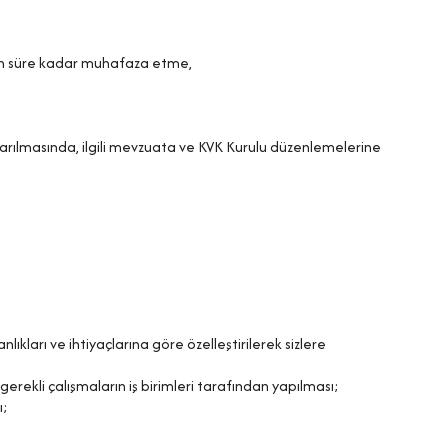
 olan süre kadar muhafaza etme,
aktarılmasında, ilgili mevzuata ve KVK Kurulu düzenlemelerine
lıkları ve ihtiyaçlarına göre özelleştirilerek sizlere
erekli çalışmaların iş birimleri tarafından yapılması;
ı;