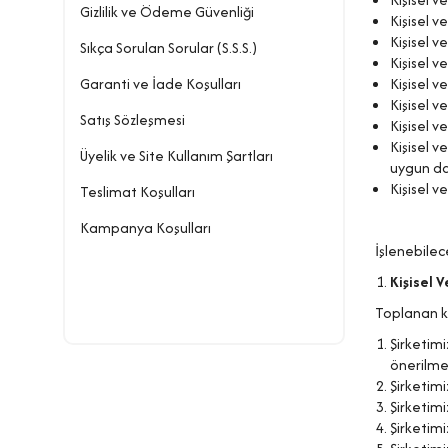
Gizlilik ve Ödeme Güvenliği
Kişisel v
Kişisel ve
Sıkça Sorulan Sorular (S.S.S.)
Kişisel v
Garanti ve İade Koşulları
Kişisel v
Kişisel v
Satış Sözleşmesi
Kişisel v
Kişisel v
Üyelik ve Site Kullanım Şartları
uygun d
Kişisel v
Teslimat Koşulları
Kampanya Koşulları
İşlenebilece
Kişisel V
Toplanan kiş
Şirketimi
önerilme
Şirketimi
Şirketimiz
Şirketimi