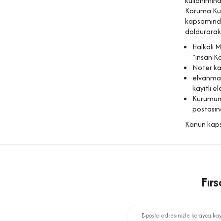
kullanımına 
Koruma Kur
kapsamındak
doldurarak
Halkalı M
“insan K
Noter ka
elvanmag
kayıtlı e
Kurumumu
postasına
Kanun kapsa
Fır