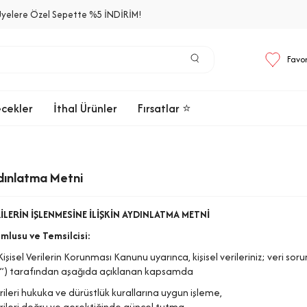
Üyelere Özel Sepette %5 İNDİRİM!
Favor
ecekler
İthal Ürünler
Fırsatlar ⭐
dınlatma Metni
RİLERİN İŞLENMESİNE İLİŞKİN AYDINLATMA METNİ
umlusu ve Temsilcisi:
 Kişisel Verilerin Korunması Kanunu uyarınca, kişisel verileriniz; veri so
iz”) tarafından aşağıda açıklanan kapsamda
erileri hukuka ve dürüstlük kurallarına uygun işleme,
erileri doğru ve gerektiğinde güncel tutma,