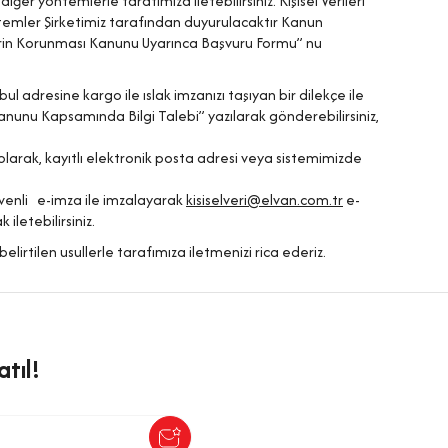
diğer yöntemlerle tarafımıza iletebilirsiniz. Kişisel Verileri
temler Şirketimiz tarafından duyurulacaktır Kanun
erin Korunması Kanunu Uyarınca Başvuru Formu” nu
adresine kargo ile ıslak imzanızı taşıyan bir dilekçe ile
anunu Kapsamında Bilgi Talebi” yazılarak gönderebilirsiniz,
olarak, kayıtlı elektronik posta adresi veya sistemimizde
venli e-imza ile imzalayarak
kisiselveri@elvan.com.tr
e-
iletebilirsiniz.
rtilen usullerle tarafımıza iletmenizi rica ederiz.
tıl!