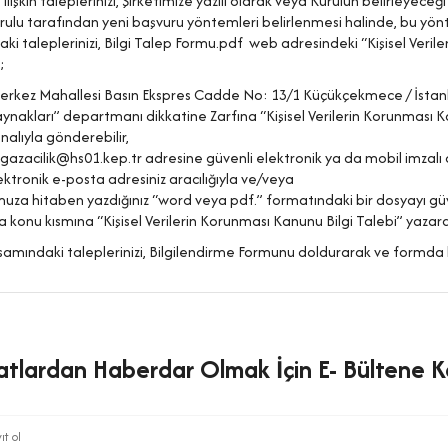
ilişkin taleplerinizi, Şirketimize yazılı olarak veya Kurulun belirleyeceği 
ulu tarafından yeni başvuru yöntemleri belirlenmesi halinde, bu yön
i taleplerinizi,
Bilgi Talep Formu.pdf
web adresindeki “Kişisel Veril
;
erkez Mahallesi Basın Ekspres Cadde No: 13/1 Küçükçekmece / İstanbul 
aynakları” departmanı dikkatine Zarfına “Kişisel Verilerin Korunması K
nalıyla gönderebilir,
azacilik@hs01.kep.tr
adresine güvenli elektronik ya da mobil imzalı 
lektronik e-posta adresiniz aracılığıyla ve/veya
za hitaben yazdığınız “word veya pdf.” formatındaki bir dosyayı gü
 konu kısmına “Kişisel Verilerin Korunması Kanunu Bilgi Talebi” yazarak 
mındaki taleplerinizi, Bilgilendirme Formunu doldurarak ve formda beli
satlardan Haberdar Olmak İçin E- Bültene Ka