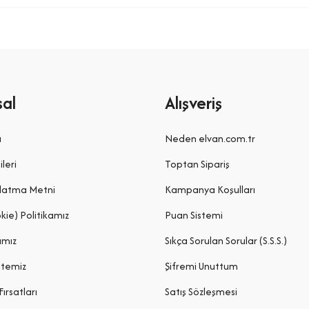
al
Alışveriş
a
Neden elvan.com.tr
ileri
Toptan Sipariş
latma Metni
Kampanya Koşulları
kie) Politikamız
Puan Sistemi
ımız
Sıkça Sorulan Sorular (S.S.S.)
itemiz
Şifremi Unuttum
Fırsatları
Satış Sözleşmesi