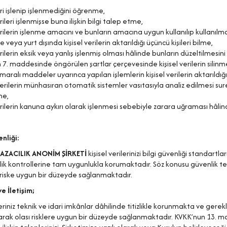
eri işlenip işlenmediğini öğrenme,
erileri işlenmişse buna ilişkin bilgi talep etme,
erilerin işlenme amacını ve bunların amacına uygun kullanılıp kullanıl
de veya yurt dışında kişisel verilerin aktarıldığı üçüncü kişileri bilme,
erilerin eksik veya yanlış işlenmiş olması hâlinde bunların düzeltilmesin
7. maddesinde öngörülen şartlar çerçevesinde kişisel verilerin silinm
maralı maddeler uyarınca yapılan işlemlerin kişisel verilerin aktarıldığı
erilerin münhasıran otomatik sistemler vasıtasıyla analiz edilmesi sur
me,
erilerin kanuna aykırı olarak işlenmesi sebebiyle zarara uğraması hâlin
nliği:
AZACILIK ANONİM ŞİRKETİ
kişisel verilerinizi bilgi güvenliği standar
lik kontrollerine tam uygunlukla korumaktadır. Söz konusu güvenlik t
iske uygun bir düzeyde sağlanmaktadır.
e İletişim;
ileriniz teknik ve idari imkânlar dâhilinde titizlikle korunmakta ve gere
rak olası risklere uygun bir düzeyde sağlanmaktadır. KVKK’nun 13. madd