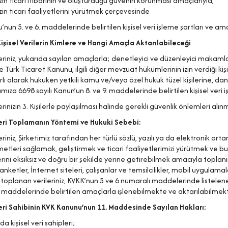
zin ticari itibarının ve oluşturduğu güvenin korunması amaçlarıyla,
zin ticari faaliyetlerini yürütmek çerçevesinde
nun 5. ve 6. maddelerinde belirtilen kişisel veri işleme şartları ve ama
Kişisel Verilerin Kimlere ve Hangi Amaçla Aktarılabileceği
ileriniz, yukarıda sayılan amaçlarla; denetleyici ve düzenleyici makamlar
le Türk Ticaret Kanunu, ilgili diğer mevzuat hükümlerinin izin verdiği kiş
rlı olarak hukuken yetkili kamu ve/veya özel hukuk tüzel kişilerine, d
rımıza 6698 sayılı Kanun’un 8. ve 9. maddelerinde belirtilen kişisel veri
lerinizin 3. Kişilerle paylaşılması halinde gerekli güvenlik önlemleri alı
Veri Toplamanın Yöntemi ve Hukuki Sebebi:
ileriniz, Şirketimiz tarafından her türlü sözlü, yazılı ya da elektronik
zmetleri sağlamak, geliştirmek ve ticari faaliyetlerimizi yürütmek v
rini eksiksiz ve doğru bir şekilde yerine getirebilmek amacıyla toplanı
nketler, İnternet siteleri, çalışanlar ve temsilcilikler, mobil uygulamal
toplanan verileriniz, KVKK’nun 5 ve 6 numaralı maddelerinde listelene
 maddelerinde belirtilen amaçlarla işlenebilmekte ve aktarılabilmekt
Veri Sahibinin KVK Kanunu’nun 11. Maddesinde Sayılan Hakları:
 kişisel veri sahipleri;