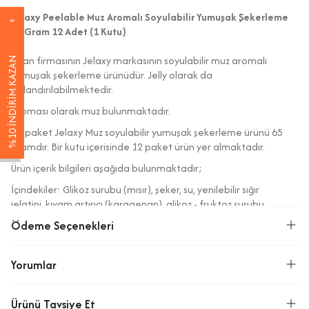
Jelaxy Peelable Muz Aromalı Soyulabilir Yumuşak Şekerleme
65 Gram 12 Adet (1 Kutu)
Elvan firmasının Jelaxy markasının soyulabilir muz aromalı
%10 İNDİRİM KAZAN
yumuşak şekerleme ürünüdür. Jelly olarak da
adlandırılabilmektedir.
Aroması olarak muz bulunmaktadır.
Bir paket Jelaxy Muz soyulabilir yumuşak şekerleme ürünü 65
gramdır. Bir kutu içerisinde 12 paket ürün yer almaktadır.
Ürün içerik bilgileri aşağıda bulunmaktadır;
İçindekiler: Glikoz surubu (mısır), şeker, su, yenilebilir sığır
jelatini, kıvam artırıcı (karagenan), glikoz - fruktoz şurubu
(mısır), elma suyu konsantresi(%0,6), asit (sitrik), aroma verici
Ödeme Seçenekleri
(muz), asitlik düzenleyici (trisodyum sitrat), renklendirici
(kurkumin), parlatıcı (palm yağı, balmumu, karnauba mumu).
Yorumlar
Alerjen Uyarısı: Sert kabuklu meyveler (badem, fındık, antep
fıstığı), süt, yer fıstığı, soya, yumurta, buğday içerebilir.
Ürünü Tavsiye Et