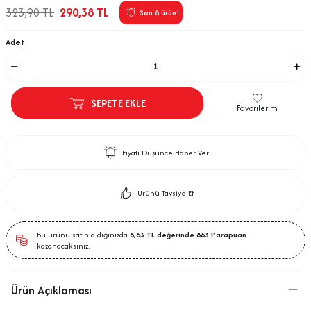
323,90
TL
290,38
TL
Son 8 ürün!
Adet
SEPETE EKLE
Favorilerim
Fiyatı Düşünce Haber Ver
Ürünü Tavsiye Et
Bu ürünü satın aldığınızda
8,63
TL değerinde
863
Parapuan
kazanacaksınız.
Ürün Açıklaması