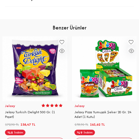
Saklama Koşulu: Serin ve kuru ortamda saklayınız.
Menşei: Türkiye
Benzer Ürünler
Jelaxy
Jelaxy
Jelaxy Turkish Delight 500 Gr. (1
Jelaxy Pizza Yumuşak Şeker 20 Gr. 24
Poşet)
Adet (1 Kutu)
172,90
TL
158,47
TL
178,90
TL
163,62
TL
%
8
%
9
İndirim
İndirim