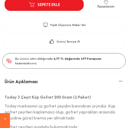
SEPETE EKLE
Favorilerim
Fiyatı Düşünce Haber Ver
Ürünü Tavsiye Et
Bu ürünü satın aldığınızda
4,77
TL değerinde
477
Parapuan
kazanacaksınız.
Ürün Açıklaması
Today 3 Çeşit Küp Gofret 200 Gram (1 Paket)
Today markasının üç gofret çeşidini barındıran üründür. Küp
gofret çeşitleri kaplamasız olup, gofret yaprakları arasında
(çeşidine göre) krema yer almaktadır.
Gofret çeşitleri aşağıda bulunmaktadır;