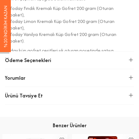
Today Fındık Kremalı Küp Gofret 200 gram (Oturan
%10 İNDİRİM KAZAN
paket),
Today Limon Kremalı Küp Gofret 200 gram (Oturan
paket),
Today Vanilya Kremalı Küp Gofret 200 gram (Oturan
paket).
Today küp gofret çeşitleri şık oturan poşetinde satışa
sunulmaktadır.
Ödeme Seçenekleri
Her bir küp gofret çeşidi 200 gramdır. Bir çeşit küp gofret kolisi
12 adettir.
Yorumlar
Ürün içerik bilgileri aşağıda bulunmaktadır;
İçindekiler:
Ürünü Tavsiye Et
Fındık kremalı: Krema (75%): Şeker, Bitkisel Yağ (Palm), tozu
kakao tozu, fındık (%7), Peynir altı suyu tozu (Süt), yağsız süt
tozu, dekstroz, Emülgatör (Ayçiçek, Soya Lesitini), Aroma Verici
(fındık), tuz, aroma verici (vanilin). Gofret (25%): Buğday Unu,
Benzer Ürünler
Bitkisel Yağ (Palm), Emülgatör (Ayçiçek, Soya Lesitini), Kıvam
verici (Seluloz Tozu), Tuz, Kabartıcı (Sodyum Bikarbonat).