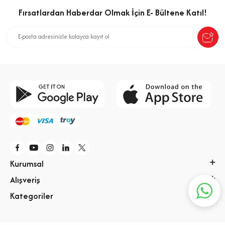
Fırsatlardan Haberdar Olmak İçin E- Bültene Katıl!
Ağırlık (Kg)
0.66000002622604
Kurumsal
Alışveriş
Kategoriler