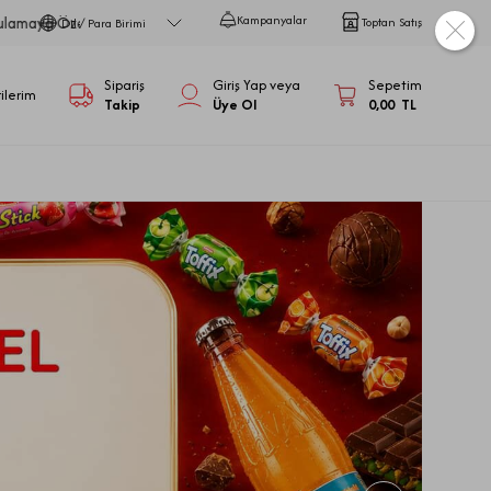
Kampanyalar
Mobil Uygulamaya Ö
Toptan Satış
Dil / Para Birimi
Sipariş
Giriş Yap veya
Sepetim
ilerim
Takip
Üye Ol
0,00
TL