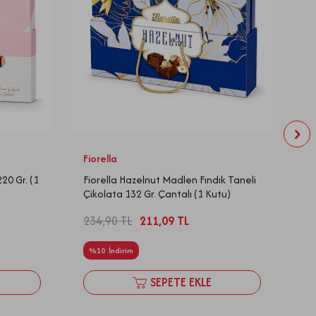
Fiorella
El
20 Gr. (1
Fiorella Hazelnut Madlen Fındık Taneli
Ta
Çikolata 132 Gr. Çantalı (1 Kutu)
43
234,90
TL
211,09
TL
%
10
İndirim
SEPETE EKLE