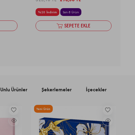
%
10
İndirim
Son 8 Ürün
SEPETE EKLE
Unlu Ürünler
Şekerlemeler
İçecekler
Yeni Ürün