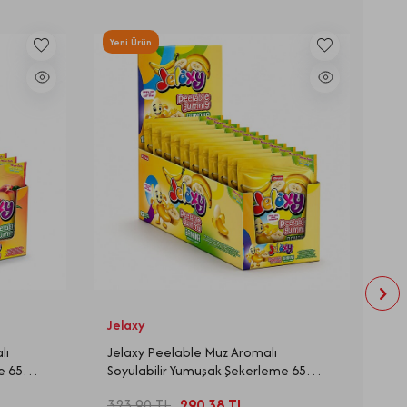
Yeni Ürün
Ye
Jelaxy
Fio
lı
Jelaxy Peelable Muz Aromalı
Fi
e 65
Soyulabilir Yumuşak Şekerleme 65
Go
Gram 12 Adet (1 Kutu)
323,90
TL
290,38
TL
56