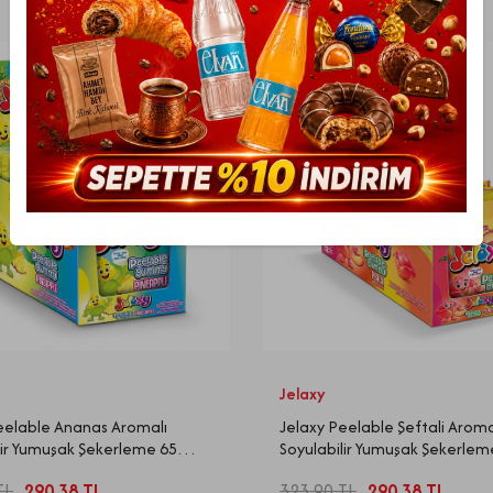
Yeni Ürün
Jelaxy
eelable Ananas Aromalı
Jelaxy Peelable Şeftali Aroma
lir Yumuşak Şekerleme 65
Soyulabilir Yumuşak Şekerlem
Adet (1 Kutu)
Gram 12 Adet (1 Kutu)
TL
290,38
TL
323,90
TL
290,38
TL