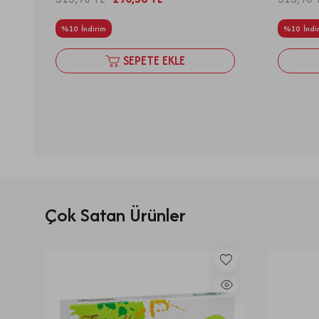
%
10
İndirim
%
10
İndi
SEPETE EKLE
Çok Satan Ürünler