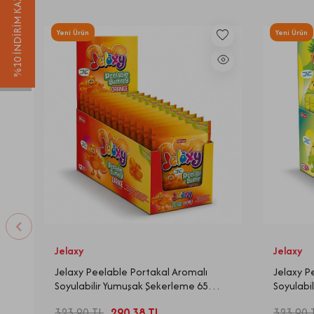
%10 İNDİRİM KAZAN
Yeni Ürün
Yeni Ürün
Jelaxy
Jelaxy
Jelaxy Peelable Portakal Aromalı
Jelaxy P
Soyulabilir Yumuşak Şekerleme 65
Soyulabi
Gram 12 Adet (1 Kutu)
Gram 12 
323,90
TL
290,38
TL
323,90