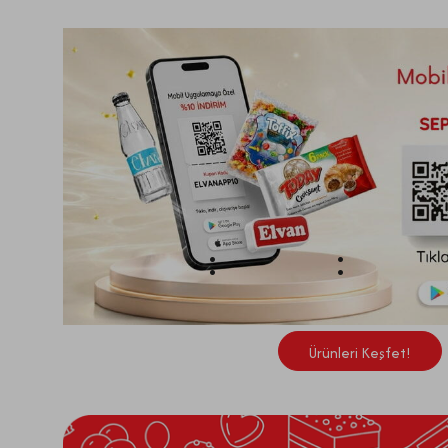
0
19
03
GÜN
SAAT
DAKİKA
Ürünleri Keşfet!