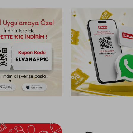
38
SANİYE