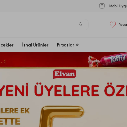
Üyelere Özel Sepette %5 İNDİRİM!
Favor
ecekler
İthal Ürünler
Fırsatlar ⭐