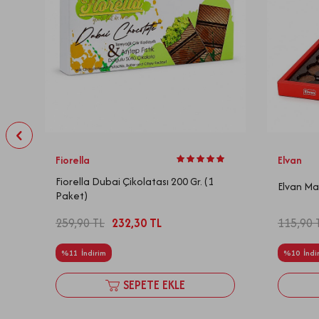
Fiorella
Elvan
Fiorella Dubai Çikolatası 200 Gr. (1
Elvan Ma
Paket)
115,90
259,90
TL
232,30
TL
%
10
İndi
%
11
İndirim
SEPETE EKLE