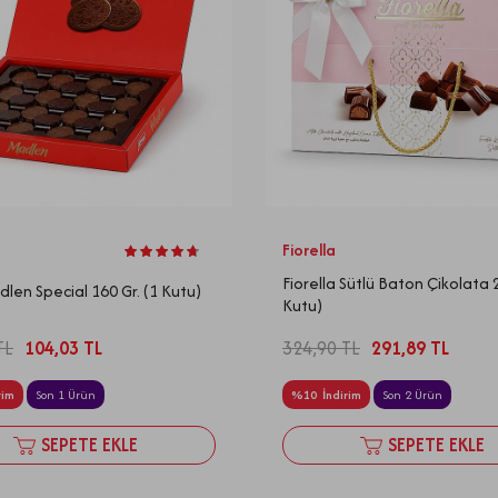
Fiorella
Fiorella Sütlü Baton Çikolata 2
dlen Special 160 Gr. (1 Kutu)
Kutu)
TL
104,03
TL
324,90
TL
291,89
TL
rim
Son 1 Ürün
%
10
İndirim
Son 2 Ürün
SEPETE EKLE
SEPETE EKLE