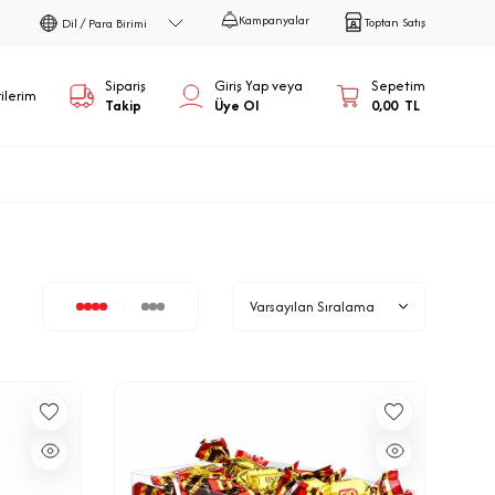
Kampanyalar
Toptan Satış
Dil / Para Birimi
Sipariş
Giriş Yap veya
Sepetim
ilerim
Takip
Üye Ol
0,00
TL