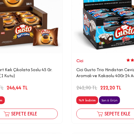
Cici
rt Kek Çikolata Soslu 45 Gr.
Cici Gusto Trio Hindistan Ceviz
(1 Kutu)
Aromalı ve Kakaolu 40Gr.24 A
Kutu)
TL
246,44
TL
242,90
TL
222,20
TL
im
%
9
İndirim
Son 6 Ürün
SEPETE EKLE
SEPETE EKLE