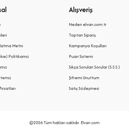
al
Alışveriş
a
Neden elvan.com.tr
ileri
Toptan Sipariş
latma Metni
Kampanya Koşulları
kie) Politikamız
Puan Sistemi
ımız
Sıkça Sorulan Sorular (S.S.S.)
itemiz
Şifremi Unuttum
Fırsatları
Satış Sözleşmesi
©2026 Tüm hakları saklıdır. Elvan.com