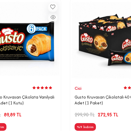
Cici
to Kruvasan Çikolata Vanilyalı
Gusto Kruvasan Çikolatalı 40 
Adet (1 Kutu)
Adet (1 Paket)
L
89,89
TL
299,90
TL
272,95
TL
rim
%
9
İndirim