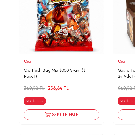
Cici
Cici
Cici Flash Bag Mix 1000 Gram (1
Gusto Ta
Poşet)
24 Adet 
369,90
TL
336,84
TL
269,90
%
9
İndirim
%
9
İndir
SEPETE EKLE