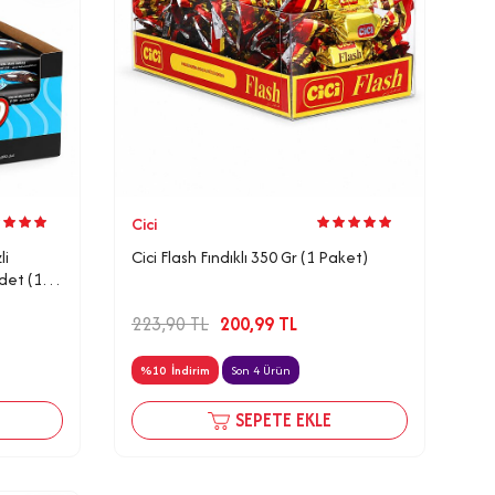
Cici
li
Cici Flash Fındıklı 350 Gr (1 Paket)
det (1
223,90
TL
200,99
TL
%
10
İndirim
Son 4 Ürün
SEPETE EKLE