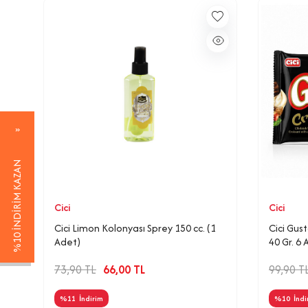
%10 İNDİRİM KAZAN
Cici
Cici
Cici Limon Kolonyası Sprey 150 cc. (1
Cici Gus
Adet)
40 Gr. 6 
73,90
TL
66,00
TL
99,90
T
%
11
İndirim
%
10
İndi