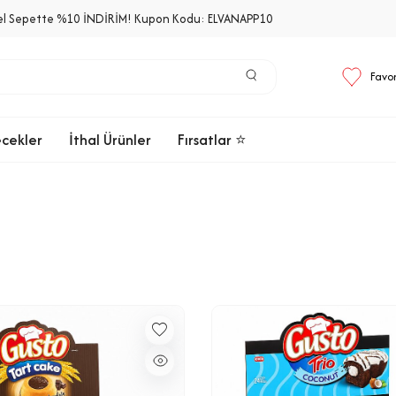
el Sepette %10 İNDİRİM! Kupon Kodu: ELVANAPP10
Favor
ecekler
İthal Ürünler
Fırsatlar ⭐