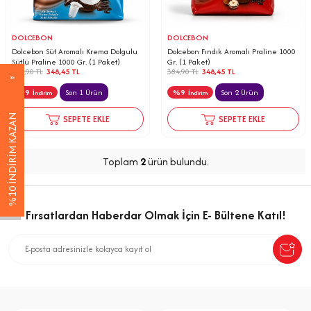
DOLCEBON
DOLCEBON
Dolcebon Süt Aromalı Krema Dolgulu
Dolcebon Fındık Aromalı Praline 1000
Sütlü Praline 1000 Gr. (1 Paket)
Gr. (1 Paket)
384,90
TL
348,45
TL
384,90
TL
348,45
TL
%
9
Son 1 Ürün
%
9
Son 2 Ürün
İndirim
İndirim
SEPETE EKLE
SEPETE EKLE
%10 İNDİRİM KAZAN
Toplam
2
ürün bulundu.
Fırsatlardan Haberdar Olmak İçin E- Bültene Katıl!