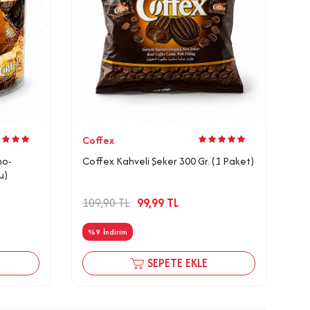
Coffex
no-
Coffex Kahveli Şeker 300 Gr. (1 Paket)
u)
109,90
TL
99,99
TL
%
9
İndirim
SEPETE EKLE