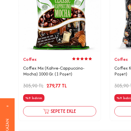
Coffex
Coffex
Coffex Mix (Kahve-Cappuccino-
Coffex K
Mocha) 1000 Gr. (1 Poşet)
Poşet)
305,90
TL
279,77
TL
305,90
%
9
İndirim
%
9
İndir
SEPETE EKLE