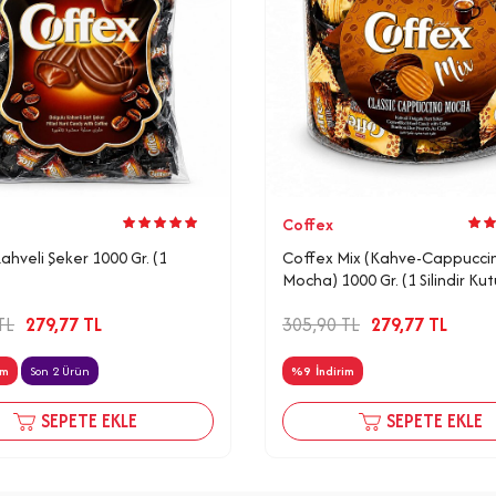
Coffex
ahveli Şeker 1000 Gr. (1
Coffex Mix (Kahve-Cappucci
Mocha) 1000 Gr. (1 Silindir Kut
TL
279,77
TL
305,90
TL
279,77
TL
im
Son 2 Ürün
%
9
İndirim
SEPETE EKLE
SEPETE EKLE