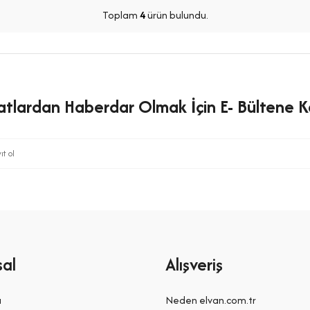
Toplam
4
ürün bulundu.
satlardan Haberdar Olmak İçin E- Bültene Ka
al
Alışveriş
a
Neden elvan.com.tr