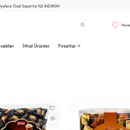
Üyelere Özel Sepette %5 İNDİRİM!
Favor
ecekler
İthal Ürünler
Fırsatlar ⭐