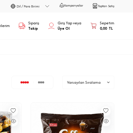
Kampanyalar
Mobil Uygulamaya Ö
Toptan Satış
Dil / Para Birimi
Sipariş
Giriş Yap veya
Sepetim
ilerim
Takip
Üye Ol
0,00
TL