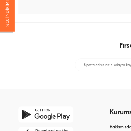
%10 İNDİRİM KAZAN
Fır
Kurums
Hakkımızd