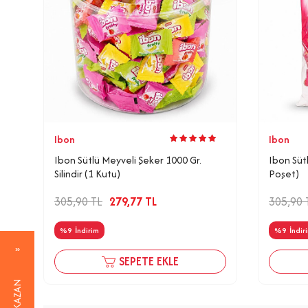
Ibon
Ibon
Ibon Sütlü Meyveli Şeker 1000 Gr.
Ibon Süt
Silindir (1 Kutu)
Poşet)
305,90
TL
279,77
TL
305,90
%
9
İndirim
%
9
İndir
SEPETE EKLE