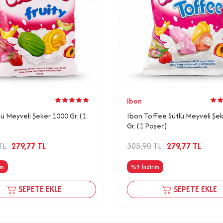
Ibon
lü Meyveli Şeker 1000 Gr. (1
Ibon Toffee Sütlü Meyveli Şe
Gr. (1 Poşet)
TL
279,77
TL
305,90
TL
279,77
TL
im
%
9
İndirim
SEPETE EKLE
SEPETE EKLE