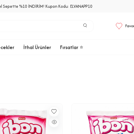
el Sepette %10 İNDİRİM! Kupon Kodu: ELVANAPP10
Favor
ecekler
İthal Ürünler
Fırsatlar ⭐