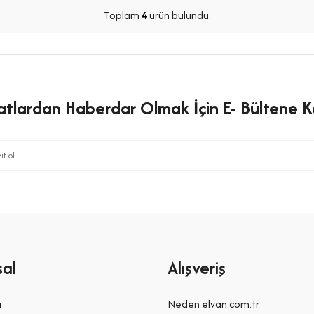
Toplam
4
ürün bulundu.
satlardan Haberdar Olmak İçin E- Bültene Ka
al
Alışveriş
a
Neden elvan.com.tr