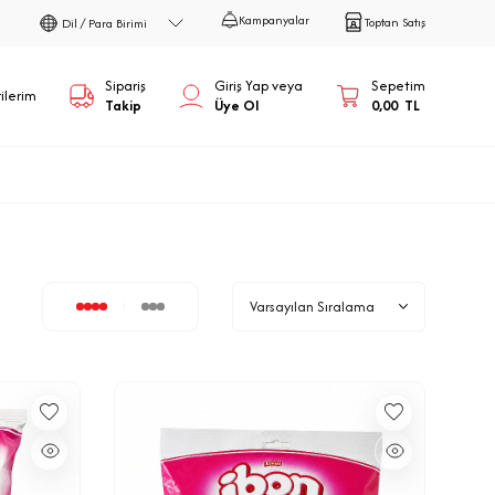
Kampanyalar
Toptan Satış
Dil / Para Birimi
Sipariş
Giriş Yap veya
Sepetim
ilerim
Takip
Üye Ol
0,00
TL