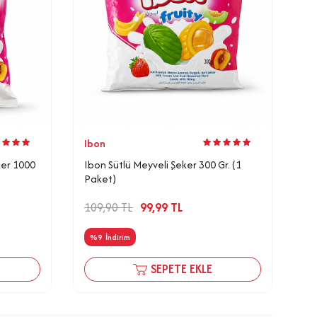
Ibon
ker 1000
Ibon Sütlü Meyveli Şeker 300 Gr. (1
Paket)
109,90
TL
99,99
TL
%
9
İndirim
SEPETE EKLE