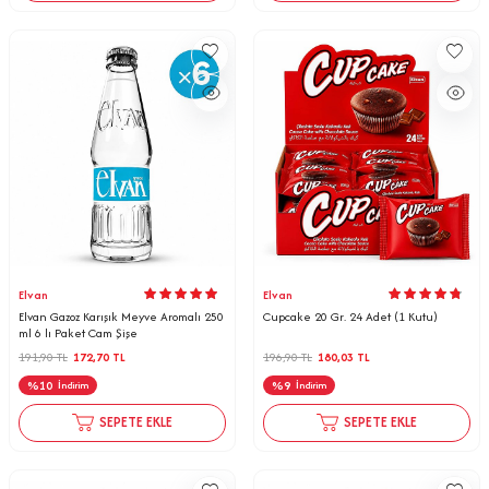
Elvan
Elvan
Elvan Gazoz Karışık Meyve Aromalı 250
Cupcake 20 Gr. 24 Adet (1 Kutu)
ml 6 lı Paket Cam Şişe
191,90
TL
172,70
TL
196,90
TL
180,03
TL
%
10
%
9
İndirim
İndirim
SEPETE EKLE
SEPETE EKLE