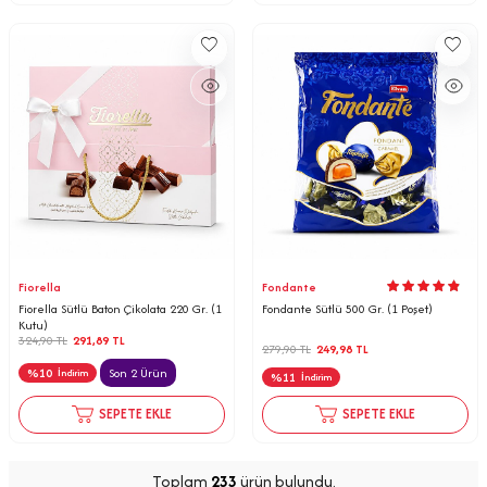
Fiorella
Fondante
Fiorella Sütlü Baton Çikolata 220 Gr. (1
Fondante Sütlü 500 Gr. (1 Poşet)
Kutu)
324,90
TL
291,89
TL
279,90
TL
249,98
TL
%
10
Son 2 Ürün
İndirim
%
11
İndirim
SEPETE EKLE
SEPETE EKLE
Toplam
233
ürün bulundu.