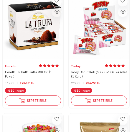
Fiorella
Today
Fiorella La Truffa Sütlü 200 Gr. (1
Today Donut Kek Çilekli 35 Gr. 24 Adet
Paket)
(1 Kutu)
132,90
TL
120,19
TL
269,90
TL
243,92
TL
%
10
%
10
İndirim
İndirim
SEPETE EKLE
SEPETE EKLE