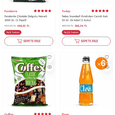
Fondante
Today
Fondante Çikolata Dolgulu Naneli
Today Snowball Hindistan Cevizli Kek
1000 Gr. (1 Poşet)
35 Gr. 24 Adet (1 Kutu)
499,90
TL
455,51
TL
289,90
TL
261,34
TL
%
9
%
10
İndirim
İndirim
SEPETE EKLE
SEPETE EKLE
Coffex
Elvan