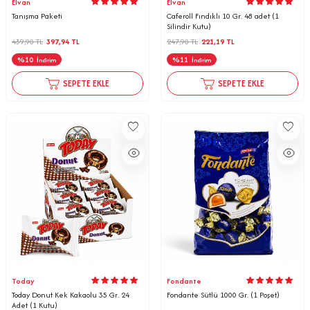
Elvan
Elvan
Tanışma Paketi
Caferoll Fındıklı 10 Gr. 48 adet (1
Silindir Kutu)
439,90
TL
397,94
TL
247,90
TL
221,19
TL
%
10
%
11
İndirim
İndirim
SEPETE EKLE
SEPETE EKLE
Today
Fondante
Today Donut Kek Kakaolu 35 Gr. 24
Fondante Sütlü 1000 Gr. (1 Poşet)
Adet (1 Kutu)