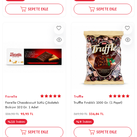
SEPETE EKLE
SEPETE EKLE
Fiorella
Truffle
Fiorella Chocobiscuit Sütlü Çikolatalı
Truffle Fındıklı 1000 Gr. (1 Poşet)
Bisküvi 102 Gr. 1 Adet
106,90
TL
95,95
TL
369,90
TL
336,84
TL
%
10
%
9
İndirim
İndirim
SEPETE EKLE
SEPETE EKLE