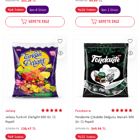
221,90
TL
203,26
TL
99,90
TL
89,89
TL
%
8
Son 8 Ürün
%
10
Son 1 Ürün
İndirim
İndirim
SEPETE EKLE
SEPETE EKLE
Jelaxy
Fondante
Jelaxy Turkish Delight 500 Gr. (1
Fondante Çikolata Dolgulu Naneli 500
Poşet)
Gr. (1 Poşet)
172,90
TL
158,47
TL
279,90
TL
249,98
TL
%
8
%
11
İndirim
İndirim