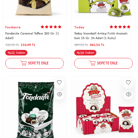
Fondante
Today
Fondante Caramel Toffee 200 Gr. (1
Today Snowball Antep Fıstık Aromalı
Adet)
Kek 35 Gr. 24 Adet (1 Kutu)
123,90
TL
110,09
TL
289,90
TL
261,34
TL
%
11
%
10
İndirim
İndirim
SEPETE EKLE
SEPETE EKLE