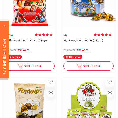
Truffle
My
Truffle Poşet Mix 1000 Gr. (1 Poşet)
My Honey 8 Gr. 100 lü (1 Kutu)
%10 İNDİRİM KAZAN
369,90
TL
336,84
TL
389,90
TL
352,49
TL
%
9
%
10
İndirim
İndirim
SEPETE EKLE
SEPETE EKLE