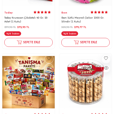
Today
Ibon
Today Kruvasan Çikolatalı 40 Gr. 20
Ibon Sütlü Meyveli Şeker 1000 Gr.
Adet (1 Kutu)
Silindir (1 Kutu)
299,90
TL
272,95
TL
305,90
TL
279,77
TL
%
9
%
9
İndirim
İndirim
SEPETE EKLE
SEPETE EKLE