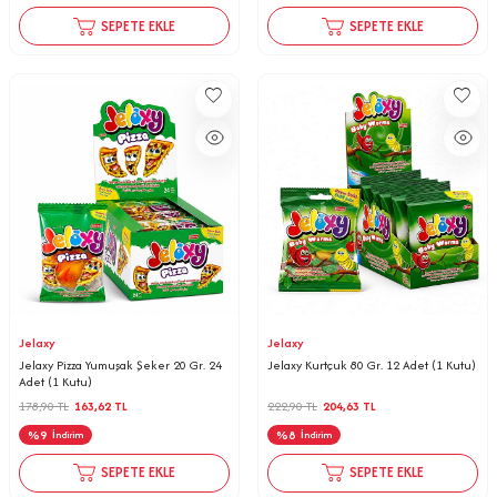
SEPETE EKLE
SEPETE EKLE
Jelaxy
Jelaxy
Jelaxy Pizza Yumuşak Şeker 20 Gr. 24
Jelaxy Kurtçuk 80 Gr. 12 Adet (1 Kutu)
Adet (1 Kutu)
178,90
TL
163,62
TL
222,90
TL
204,63
TL
%
9
%
8
İndirim
İndirim
SEPETE EKLE
SEPETE EKLE