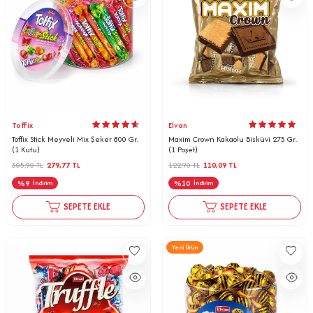
Toffix
Elvan
Toffix Stick Meyveli Mix Şeker 800 Gr.
Maxim Crown Kakaolu Bisküvi 275 Gr.
(1 Kutu)
(1 Poşet)
305,90
TL
279,77
TL
122,90
TL
110,09
TL
%
9
%
10
İndirim
İndirim
SEPETE EKLE
SEPETE EKLE
Yeni Ürün