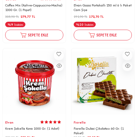
Coffex Mix (Kahve-Cappuccino-Mocha)
Elvan Gazoz Portakallı 250 ml 6 lı Paket
1000 Gr. (1 Poşet)
Cam Şişe
305,90
TL
279,77
TL
191,90
TL
172,70
TL
%
9
%
10
İndirim
İndirim
SEPETE EKLE
SEPETE EKLE
Elvan
Fiorella
Krem Şokella Kova 1000 Gr. (1 Adet)
Fiorella Dubai Çikolatası 60 Gr. (1
Paket)