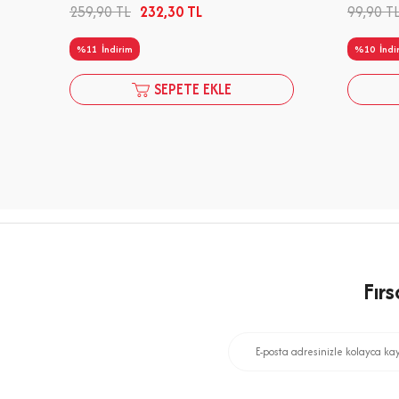
259,90
TL
232,30
TL
99,90
T
%
11
İndirim
%
10
İndi
SEPETE EKLE
Fır