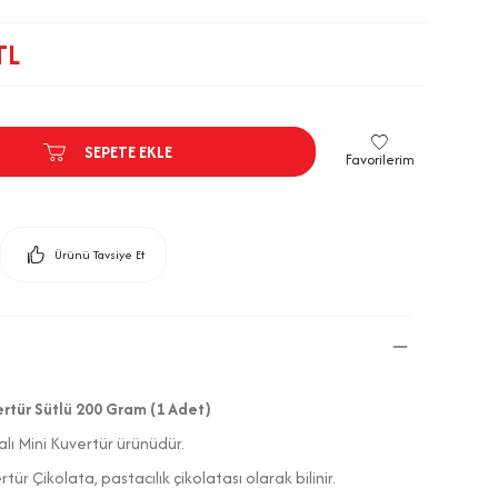
TL
SEPETE EKLE
Favorilerim
Ürünü Tavsiye Et
rtür Sütlü 200 Gram (1 Adet)
lı Mini Kuvertür ürünüdür.
r Çikolata, pastacılık çikolatası olarak bilinir.