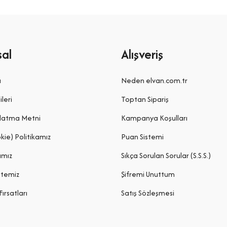
al
Alışveriş
a
Neden elvan.com.tr
ileri
Toptan Sipariş
latma Metni
Kampanya Koşulları
kie) Politikamız
Puan Sistemi
ımız
Sıkça Sorulan Sorular (S.S.S.)
itemiz
Şifremi Unuttum
Fırsatları
Satış Sözleşmesi