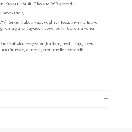
i Kuvertür Sütlü Çikolata 200 gramdır.
bulunmaktadır;
0%): Şeker, kakao yağı, yağlı süt tozu, peyniraltısuyu
ağı, emülgatör (ayçiçek, soya lesitini), aroma verici
r. Sert kabuklu meyveler (badem, fındık, kaju, ceviz,
rta ürünleri, gluten içeren tahıllar içerebilir.
55 nem koşullarında muhafaza edilmelidir.
80791
Sütlü Çikolata