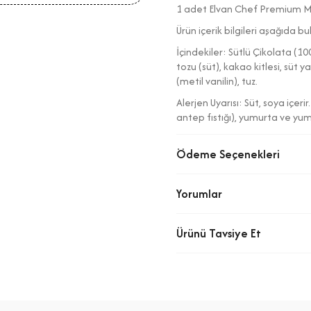
1 adet Elvan Chef Premium Min
Ürün içerik bilgileri aşağıda 
İçindekiler: Sütlü Çikolata (10
tozu (süt), kakao kitlesi, süt y
(metil vanilin), tuz.
Alerjen Uyarısı: Süt, soya içeri
antep fıstığı), yumurta ve yumu
Saklama Koşulu: 16-22 C %45-
Ödeme Seçenekleri
Menşei: Türkiye
Yorumlar
Ağırlık
0.219999998
(Kg)
Ürünü Tavsiye Et
Ürün Açıklaması
Çikolata Türü