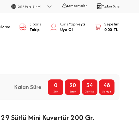
Kampanyalar
Toptan Satış
Dil / Para Birimi
Sipariş
Giriş Yap veya
Sepetim
ilerim
Takip
Üye Ol
0,00
TL
0
20
34
47
Kalan Süre
Gün
Saat
Dakika
Saniye
29 Sütlü Mini Kuvertür 200 Gr.