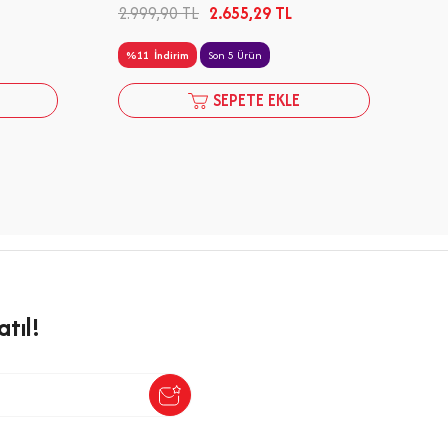
2.999,90
TL
2.655,29
TL
21
%
11
İndirim
Son 5 Ürün
SEPETE EKLE
tıl!