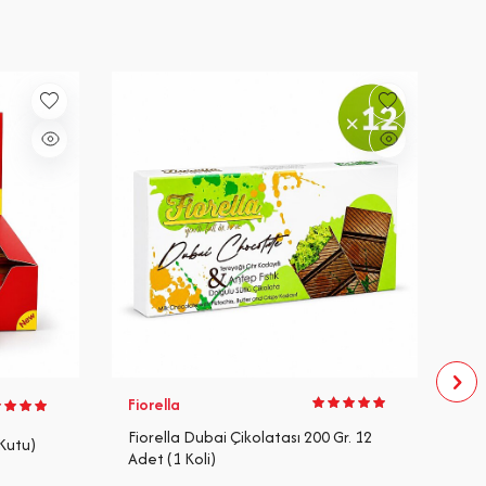
Fiorella
El
Fiorella Dubai Çikolatası 200 Gr. 12
Ch
 Kutu)
Adet (1 Koli)
Ku