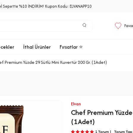
el Sepette %10 İNDİRİM! Kupon Kodu: ELVANAPP10
Favor
ecekler
İthal Ürünler
Fırsatlar ⭐
f Premium Yüzde 29 Sütlü Mini Kuvertür 200 Gr. (1Adet)
Elvan
Chef Premium Yüzde 
(1Adet)
1 Yorum |
Yorum Yap