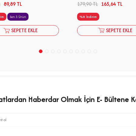
179,90
TL
165,64
TL
L
89,89
TL
%
8
İndirim
rim
Son 3 Ürün
SEPETE EKLE
SEPETE EKLE
satlardan Haberdar Olmak İçin E- Bültene Ka