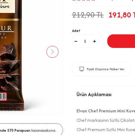
212,90
TL
191,80
Adet
Fiyatı Düşünce Haber Ver
Ürün Açıklaması
Elvan Chef Premium Mini Kuve
Chef markasının Sütlü Çikolata
Chef Premium Sütlü Mini Kuvertü
inde
570
Parapuan
kazanacaksınız.