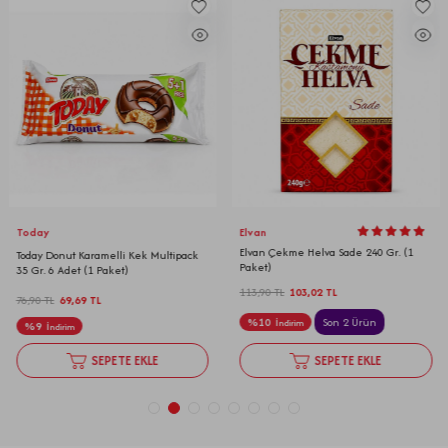
Today
Elvan
Elvan Çekme Helva Sade 240 Gr. (1
Today Donut Karamelli Kek Multipack
Paket)
35 Gr. 6 Adet (1 Paket)
113,90
TL
103,02
TL
76,90
TL
69,69
TL
%
10
Son 2 Ürün
İndirim
%
9
İndirim
SEPETE EKLE
SEPETE EKLE