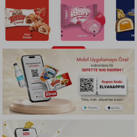
1
10
13
10
GÜN
SAAT
DAKİKA
SANİYE
Ürünleri Keşfet!