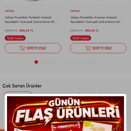
Jelaxy
Jelaxy
Jelaxy Peelable Portakal Aromalı
Jelaxy Peelable Ananas Aromalı
Soyulabilir Yumuşak Şekerleme 65
Soyulabilir Yumuşak Şekerleme 65
Gram 12 Adet (1 Kutu)
Gram 12 Adet (1 Kutu)
323,90
TL
290,38
TL
323,90
TL
290,38
TL
%
10
%
10
İndirim
İndirim
SEPETE EKLE
SEPETE EKLE
Çok Satan Ürünler
Çikolatalar
Şekerlemeler
Unlu Ürünler
İçecekler