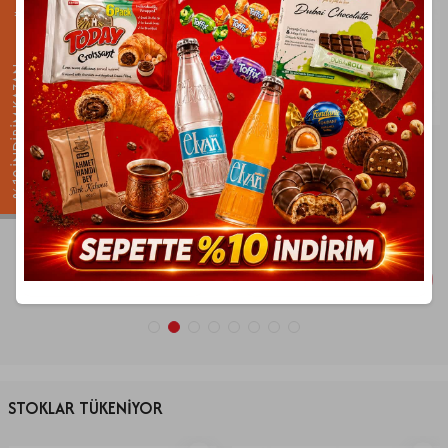
%10 İNDİRİM KAZAN
Elvan
Fiorella
Fiorella Sütlü Baton Çikolata 220 Gr. (1
Elvan Madlen Special 160 Gr. (1 Kutu)
Kutu)
115,90
TL
104,03
TL
324,90
TL
291,89
TL
%
10
Son 1 Ürün
%
10
Son 3 Ürün
İndirim
İndirim
SEPETE EKLE
SEPETE EKLE
STOKLAR TÜKENİYOR