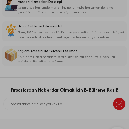
Müşteri Hizmetleri Desteği
Çalışma saatleri içinde müşteri hizmetlerimizle her zaman iletişime
geçebilirsiniz. Size yardımcı olmak için buradayız.
Elvan: Kalite ve Güvenin Adı
Elvan, 1952 yılına dayanan köklü geçmişiyle kaliteli ürünler sunar. Müşteri
memnuniyeti odaklı hizmet anlayışımızla her zaman yanınızdayız
Sağlam Ambalaj ile Güvenli Teslimat
Ürünlerimiz, olası hasarlara karşı dikkatlice paketlenir ve güvenli bir
şekilde teslim edilmesi sağlanır
Fırsatlardan Haberdar Olmak İçin E- Bültene Katıl!