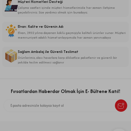
Müşteri Hizmetleri Desteği
Çalışma saatleri içinde müşteri hizmetlerimizle her zaman iletişime
geçebilirsiniz. Size yardımcı olmak için buradayız.
Elvan: Kalite ve Güvenin Adı
Elvan, 1952 yılına dayanan köklü geçmişiyle kaliteli ürünler sunar. Müşteri
memnuniyeti odaklı hizmet anlayışımızla her zaman yanınızdayız
Sağlam Ambalaj ile Güvenli Teslimat
Ürünlerimiz, olası hasarlara karşı dikkatlice paketlenir ve güvenli bir
şekilde teslim edilmesi sağlanır
Fırsatlardan Haberdar Olmak İçin E- Bültene Katıl!