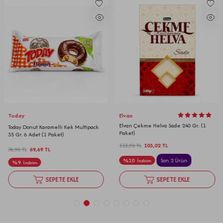
Today
Elvan
Elvan Çekme Helva Sade 240 Gr. (1
Today Donut Karamelli Kek Multipack
Paket)
35 Gr. 6 Adet (1 Paket)
113,90
TL
103,02
TL
76,90
TL
69,69
TL
%
10
Son 2 Ürün
İndirim
%
9
İndirim
SEPETE EKLE
SEPETE EKLE