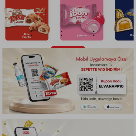
0
07
49
19
GÜN
SAAT
DAKİKA
SANİYE
Ürünleri Keşfet!