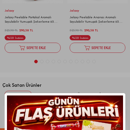
Jelaxy
Jelaxy
Jelaxy Peelable Portakal Aromalı
Jelaxy Peelable Ananas Aromalı
Soyulabilir Yumuşak Şekerleme 65
Soyulabilir Yumuşak Şekerleme 65
Gram 12 Adet (1 Kutu)
Gram 12 Adet (1 Kutu)
323,90
TL
290,38
TL
323,90
TL
290,38
TL
%
10
%
10
İndirim
İndirim
SEPETE EKLE
SEPETE EKLE
Çok Satan Ürünler
Çikolatalar
Şekerlemeler
Unlu Ürünler
İçecekler