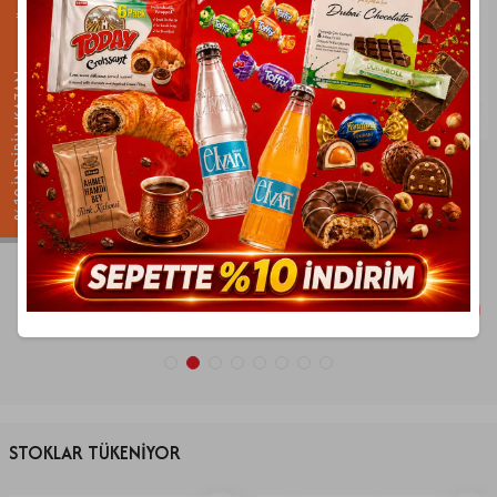
%10 İNDİRİM KAZAN
Elvan
Fiorella
Fiorella Sütlü Baton Çikolata 220 Gr. (1
Elvan Madlen Special 160 Gr. (1 Kutu)
Kutu)
115,90
TL
104,03
TL
324,90
TL
291,89
TL
%
10
Son 1 Ürün
%
10
Son 2 Ürün
İndirim
İndirim
SEPETE EKLE
SEPETE EKLE
STOKLAR TÜKENİYOR